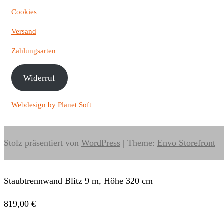
Cookies
Versand
Zahlungsarten
Widerruf
Webdesign
by
Planet Soft
Stolz präsentiert von
WordPress
|
Theme:
Envo Storefront
Staubtrennwand Blitz 9 m, Höhe 320 cm
819,00
€