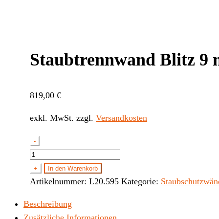
Staubtrennwand Blitz 9 
819,00
€
exkl. MwSt.
zzgl.
Versandkosten
-
Staubtrennwand
Blitz
+
In den Warenkorb
9
Artikelnummer:
L20.595
Kategorie:
Staubschutzwän
m,
Beschreibung
Höhe
Zusätzliche Informationen