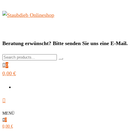
Zum
Inhalt
springen
Staubdieb Onlineshop
Beratung erwünscht? Bitte senden Sie uns eine E-Mail.
0
0,00 €
MENÜ
0
0,00 €